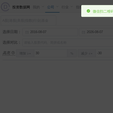
微信扫二维码
投资数据网
我的
公司
行业
指数
基金
市场
选择日期：
选择对比：
高亮
增加 >=
%
减少 <=