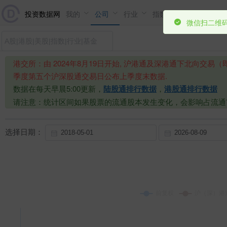
微信扫二维码
投资数据网
我的
公司
行业
指数
基金
市场
港交所：由 2024年8月19日开始, 沪港通及深港通下北向
季度第五个沪深股通交易日公布上季度末数据.
数据在每天早晨5:00更新，
陆股通排行数据
，
港股通排行数据
请注意：统计区间如果股票的流通股本发生变化，会影响占流通
选择日期：