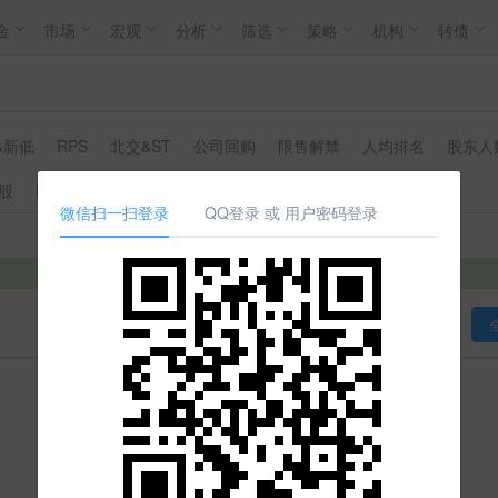
金
市场
宏观
分析
筛选
策略
机构
转债
&新低
RPS
北交&ST
公司回购
限售解禁
人均排名
股东人
股
REITs
公司监管
微信扫一扫登录
QQ登录 或 用户密码登录
拼命加载中