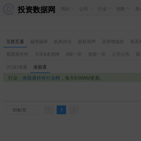
投资数据网
我的
公司
行业
指数
基
互联互通
融资融券
机构持仓
股权质押
高管增减持
新高
股票相关性
大宗&龙虎榜
A股一览
港股一览
公司公告
新
沪(深)港通
港股通
行业：
港股通持有行业榜
，每天6:00AM更新。
1