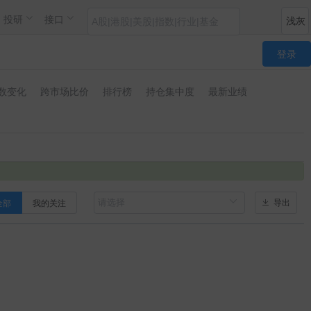
投研
接口
登录
数变化
跨市场比价
排行榜
持仓集中度
最新业绩
全部
我的关注
导出