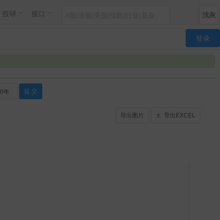
投研
接口
登录
20年
提 交
导出图片
导出EXCEL