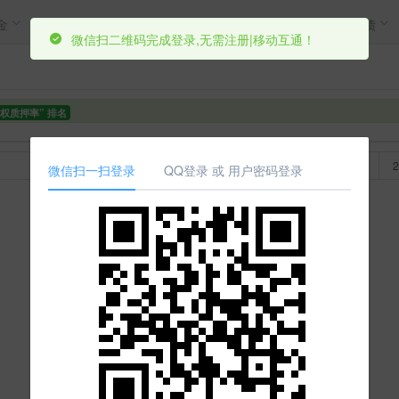
金
市场
宏观
分析
筛选
策略
机构
转债
微信扫二维码完成登录,无需注册|移动互通！
股权质押率” 排名
今年以来
1年
2年
3年
5年
10年
微信扫一扫登录
QQ登录 或 用户密码登录