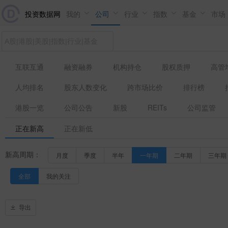
投资数据网
我的
公司
行业
指数
基金
市场
互联互通
融资融券
机构持仓
股权质押
高管
人均排名
股东人数变化
跨市场比价
排行榜
港股一览
公司公告
新股
REITs
公司监管
正在新高
正在新低
新高周期：
月度
季度
半年
一年期
二年期
三年期
全部
我的关注
导出