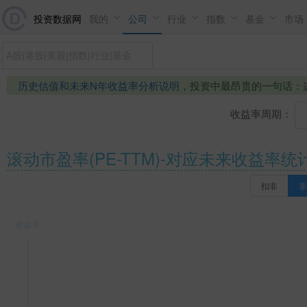
投资数据网
我的
公司
行业
指数
基金
市场
历史估值和未来N年收益率分析说明
，投资中最昂贵的一句话：
收益率周期
：
滚动市盈率(PE-TTM)-对应未来收益率统
扣非
非