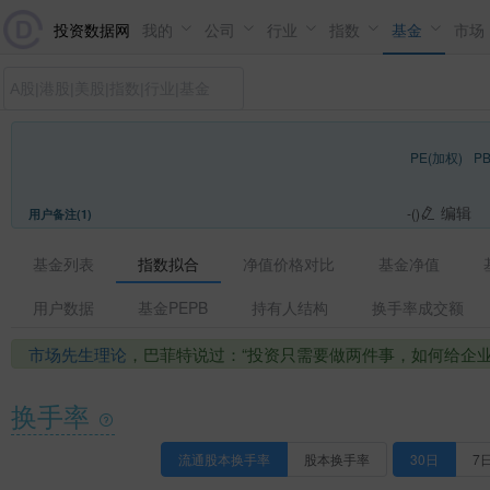
投资数据网
我的
公司
行业
指数
基金
市场
PE(加权)
P
编辑
-()
用户备注(1)
基金列表
指数拟合
净值价格对比
基金净值
用户数据
基金PEPB
持有人结构
换手率成交额
市场先生理论
，巴菲特说过：“投资只需要做两件事，如何给企
换手率
流通股本换手率
股本换手率
30日
7