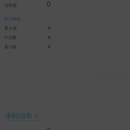
0
当前值:
统计数据
最大值:
0
中位数
0
最小值:
0
净利润率