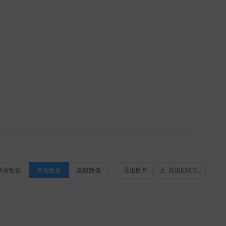
所有数值
年报数值
隐藏数值
导出图片
导出EXCEL