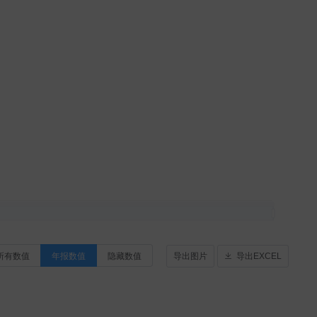
所有数值
年报数值
隐藏数值
导出图片
导出EXCEL