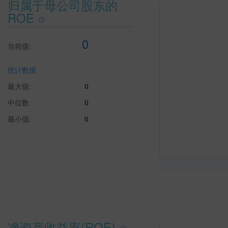
归属于母公司股东的
ROE
0
当前值:
统计数据
最大值:
0
中位数
0
最小值:
0
净资产收益率(ROE)