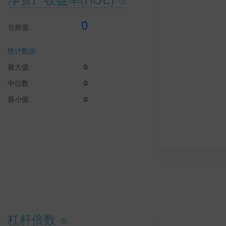
0
当前值:
统计数据
最大值:
0
中位数
0
最小值:
0
杠杆倍数