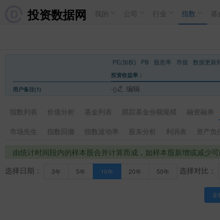
投资数据网
我的
公司
行业
指数
基
PE(加权)
PB
股息率
市值
数据更新
投资收益率：
编辑
-()
用户备注(1)
指数列表
价值分析
基金列表
跟踪基金份额规模
融资融券
市场先生
指数回撤
指数波动率
股东分析
利润表
资产负
由统计时间段内的样本股合并计算而成，如样本股新增或减少可
选择日期：
选择对比：
3年
5年
10年
20年
50年
非