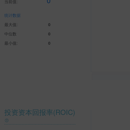
0
当前值:
统计数据
最大值:
0
中位数
0
最小值:
0
投资资本回报率(ROIC)