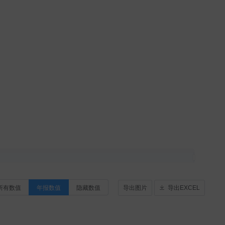
所有数值
年报数值
隐藏数值
导出图片
导出EXCEL