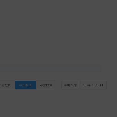
所有数值
年报数值
隐藏数值
导出图片
导出EXCEL