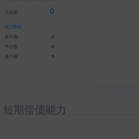
0
当前值:
统计数据
最大值:
0
中位数
0
最小值:
0
短期偿债能力