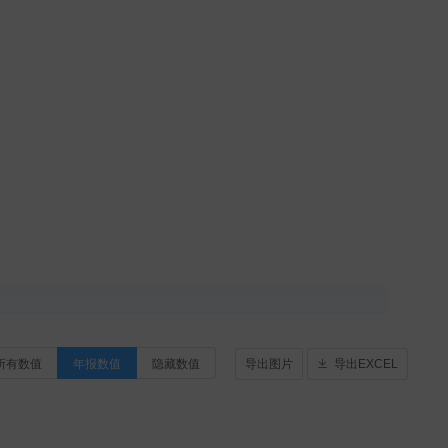
所有数值
年报数值
隐藏数值
导出图片
导出EXCEL