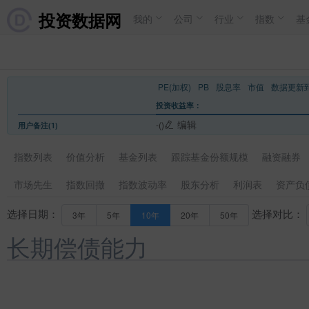
投资数据网
我的
公司
行业
指数
基
PE(加权)
PB
股息率
市值
数据更新
投资收益率：
编辑
-()
用户备注(1)
指数列表
价值分析
基金列表
跟踪基金份额规模
融资融券
市场先生
指数回撤
指数波动率
股东分析
利润表
资产负
选择日期：
选择对比：
3年
5年
10年
20年
50年
长期偿债能力