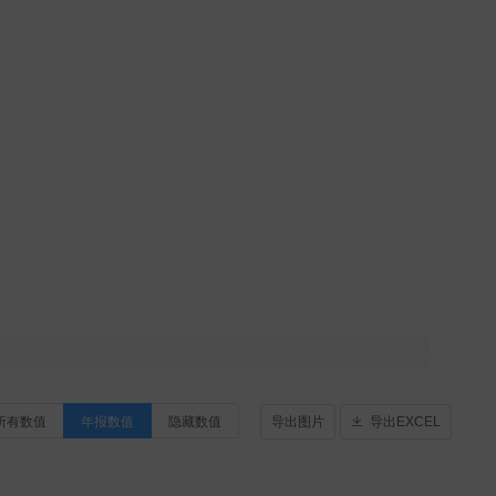
所有数值
年报数值
隐藏数值
导出图片
导出EXCEL