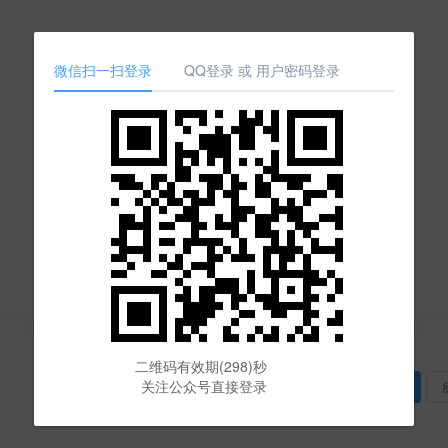
微信扫一扫登录
QQ登录 或 用户密码登录
二维码有效期(298)秒
关注公众号直接登录
年
半年
季度