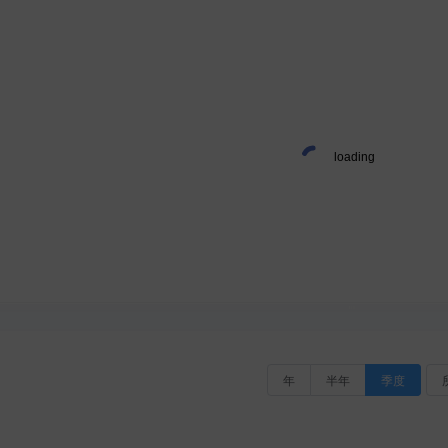
年
半年
季度