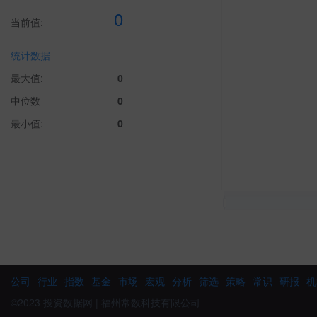
0
当前值:
统计数据
最大值:
0
中位数
0
最小值:
0
公司
行业
指数
基金
市场
宏观
分析
筛选
策略
常识
研报
机
©2023 投资数据网 | 福州常数科技有限公司