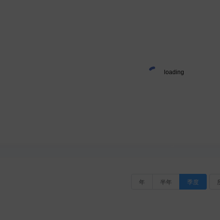
年
半年
季度