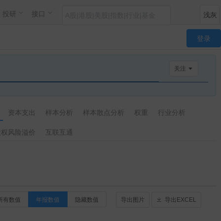
投研
接口
登录
关注
资本支出
样本分析
样本散点分析
权重
行业分析
股权风险溢价
互联互通
所有数值
年报数值
隐藏数值
导出图片
导出EXCEL