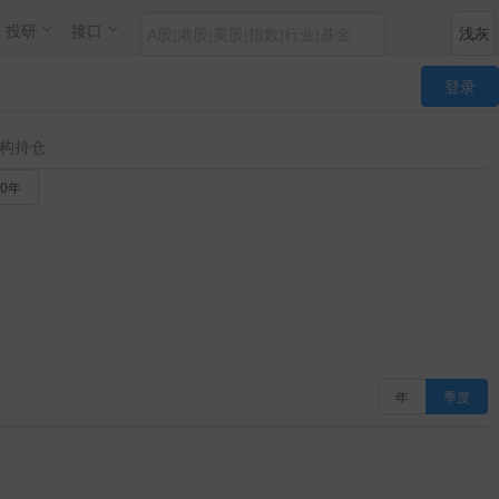
投研
接口
登录
构持仓
20年
年
季度