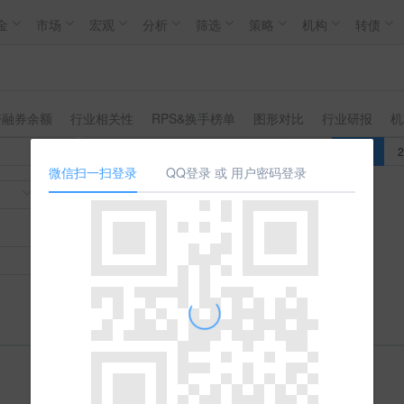
金
市场
宏观
分析
筛选
策略
机构
转债
资融券余额
行业相关性
RPS&换手榜单
图形对比
行业研报
机
今年以来
1年
2年
3年
5年
10年
微信扫一扫登录
QQ登录 或 用户密码登录
查 询
拼命加载中