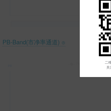
PB-Band(市净率通道)
最新回溯
包
二维
关