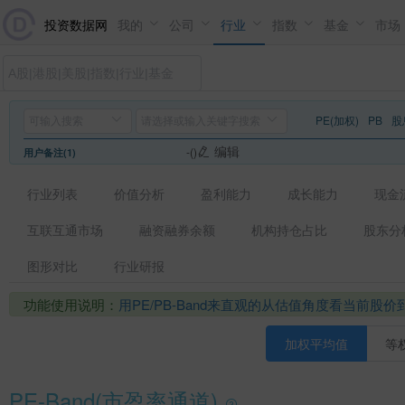
投资数据网
我的
公司
行业
指数
基金
市场
PE(加权)
PB
股
编辑
-()
用户备注(1)
行业列表
价值分析
盈利能力
成长能力
现金
互联互通市场
融资融券余额
机构持仓占比
股东分
图形对比
行业研报
功能使用说明：
用PE/PB-Band来直观的从估值角度看当前股
加权平均值
等
PE-Band(市盈率通道)