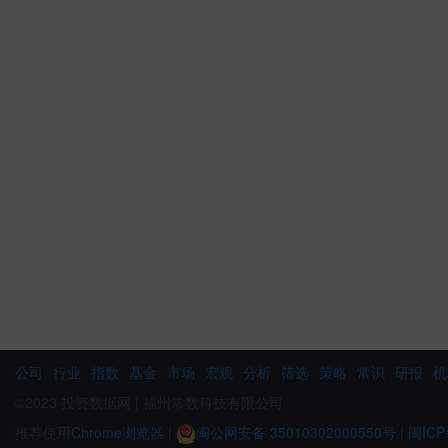
公司
行业
指数
基金
市场
宏观
分析
筛选
策略
常识
研报
机
©2023 投资数据网 | 福州常数科技有限公司
推荐使用
Chrome浏览器
|
闽公网安备 35010302000550号
|
闽ICP