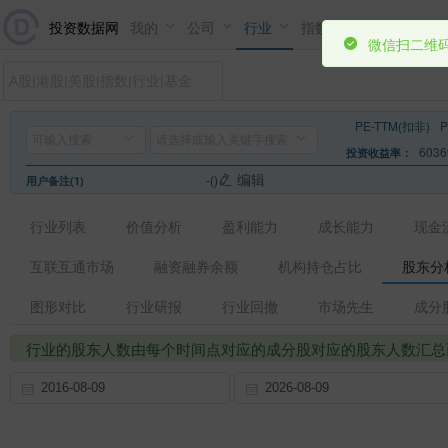
微信扫二维码
投资数据网
我的
公司
行业
指数
基金
市场
PE-TTM(扣非)
6036
投资收益率：
编辑
-()
用户备注(1)
行业列表
价值分析
盈利能力
成长能力
现金
互联互通市场
融资融券余额
机构持仓占比
股东分
图形对比
行业研报
行业回撤
市场先生
成分
行业的股东人数由每个时间点对应的成分股对应的股东人数汇总