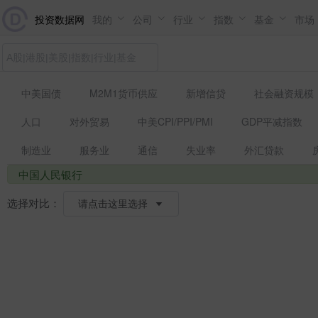
投资数据网
我的
公司
行业
指数
基金
市场
中美国债
M2M1货币供应
新增信贷
社会融资规模
人口
对外贸易
中美CPI/PPI/PMI
GDP平减指数
制造业
服务业
通信
失业率
外汇贷款
中国人民银行
选择对比：
请点击这里选择