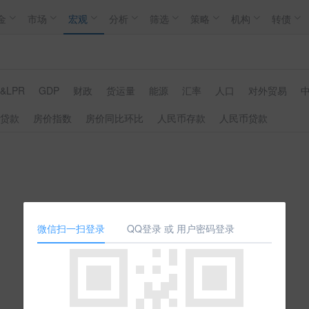
金
市场
宏观
分析
筛选
策略
机构
转债
&LPR
GDP
财政
货运量
能源
汇率
人口
对外贸易
中
贷款
房价指数
房价同比环比
人民币存款
人民币贷款
微信扫一扫登录
QQ登录 或 用户密码登录