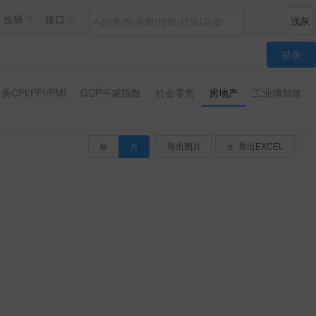
投研
接口
登录
美CPI/PPI/PMI
GDP平减指数
社会零售
房地产
工业增加值
年
月
导出图片
导出EXCEL