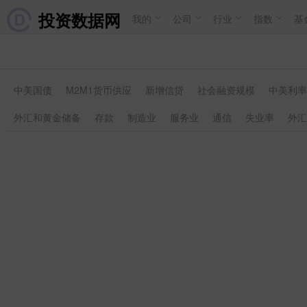
投资数据网
我的
公司
行业
指数
基
中美国债
M2M1货币供应
新增信贷
社会融资规模
中美利率
外汇和黄金储备
存款
制造业
服务业
通信
失业率
外汇