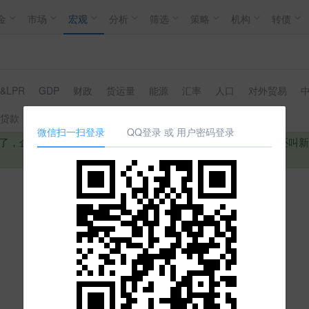
金
市场
宏观
分析
筛选
策略
机构
转债
&LPR
GDP
财政
货运量
能源
汇率
人口
对外贸易
中
贷款
房价指数
房价同比环比
人民币存款
人民币贷款
微信扫一扫登录
QQ登录 或 用户密码登录
了，企业正常偿还了这笔贷款后，再次向银行申请贷款，这样还叫新