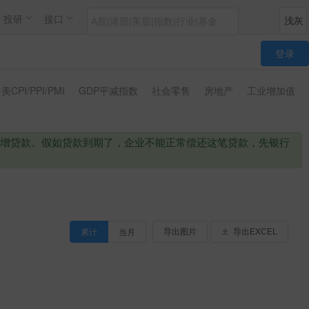
投研
接口
登录
美CPI/PPI/PMI
GDP平减指数
社会零售
房地产
工业增加值
增贷款。假如贷款到期了，企业不能正常偿还这笔贷款，先银行
累计
当月
导出图片
导出EXCEL