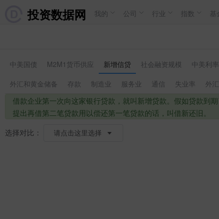
投资数据网
我的
公司
行业
指数
基
中美国债
M2M1货币供应
新增信贷
社会融资规模
中美利率
外汇和黄金储备
存款
制造业
服务业
通信
失业率
外汇
借款企业第一次向这家银行贷款，就叫新增贷款。假如贷款到期
提出再借第二笔贷款用以偿还第一笔贷款的话，叫借新还旧。
选择对比：
请点击这里选择