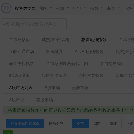
投资数据网
我的
公司
行业
指数
基金
市场
全市场估值
成交/换手/风格
格雷厄姆指数
巴菲特
互联互通市场
融资融券
AH/AB溢价指数
机构持仓
基金等权指数
全市场创新高新低比例
参与交易统计
IPOVS退市
股债仓位管理
恐惧贪婪指数
居民存款
A股市场列表
A股市场
美股市场
A股市场
美股市场
格雷厄姆指数20年的历史数据显示当市场的盈利收益率是十年
只显示有跟踪基金
显示全部
全部
国证
深证
上证