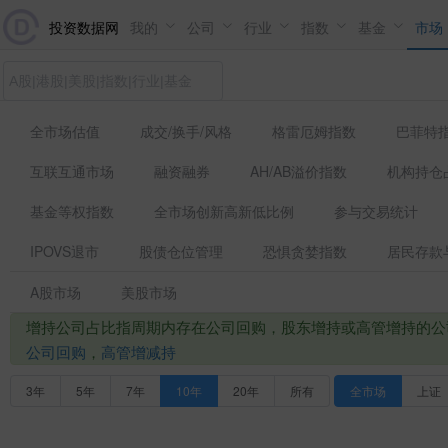
投资数据网
我的
公司
行业
指数
基金
市场
全市场估值
成交/换手/风格
格雷厄姆指数
巴菲特
互联互通市场
融资融券
AH/AB溢价指数
机构持仓
基金等权指数
全市场创新高新低比例
参与交易统计
IPOVS退市
股债仓位管理
恐惧贪婪指数
居民存款
A股市场
美股市场
增持公司占比指周期内存在公司回购，股东增持或高管增持的公
公司回购
，
高管增减持
3年
5年
7年
10年
20年
所有
全市场
上证