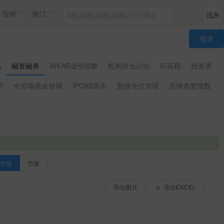
投研
接口
登录
场
融资融券
AH/AB溢价指数
机构持仓占比
印花税
投资者
计
全市场基金份额
IPOVS退市
股债仓位管理
恐惧贪婪指数
市值
市值
导出图片
导出EXCEL