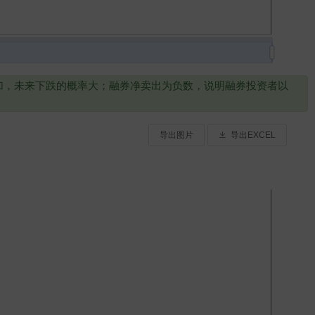
增加，未来下跌的概率大；融券净卖出为负数，说明融券投资者以
导出图片
导出EXCEL