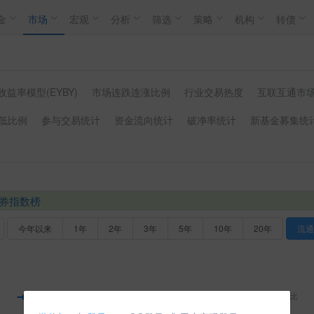
金
市场
宏观
分析
筛选
策略
机构
转债
收益率模型(EYBY)
市场连跌连涨比例
行业交易热度
互联互通市
低比例
参与交易统计
资金流向统计
破净率统计
新基金募集统
券指数榜
今年以来
1年
2年
3年
5年
10年
20年
流通