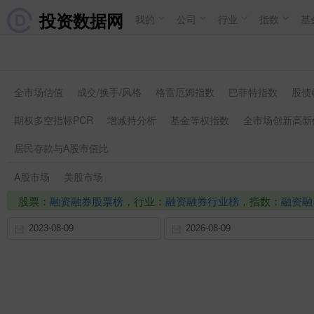
投资数据网
我的
公司
行业
指数
基
全市场估值
成交/换手/风格
格雷厄姆指数
巴菲特指数
股债
期权多空指标PCR
增减持分析
基金等权指数
全市场创新高新
居民存款与A股市值比
A股市场
美股市场
股票：
融资融券股票榜
，行业：
融资融券行业榜
，指数：
融资融