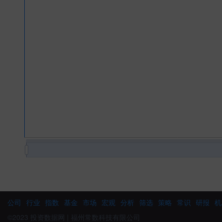
公司
行业
指数
基金
市场
宏观
分析
筛选
策略
常识
研报
机
©2023 投资数据网 | 福州常数科技有限公司