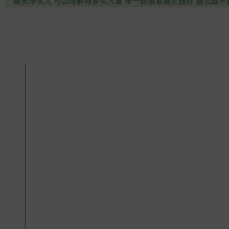
融资净买入 可以理解做多买入量 单一数据看越正越好 越负越