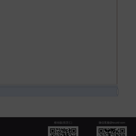
移动版(投芝仁)
微信客服@touzid-com