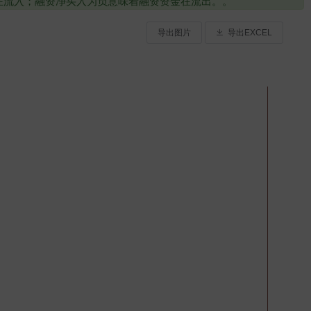
金在流入；融资净买入为负意味着融资资金在流出。。
导出图片
导出EXCEL