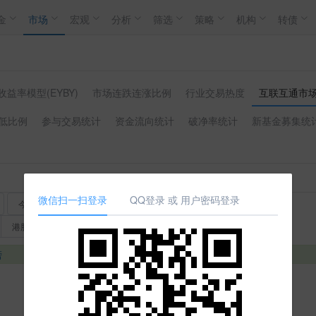
金
市场
宏观
分析
筛选
策略
机构
转债
收益率模型(EYBY)
市场连跌连涨比例
行业交易热度
互联互通市
低比例
参与交易统计
资金流向统计
破净率统计
新基金募集统
微信扫一扫登录
QQ登录 或 用户密码登录
今年以来
1年
2年
3年
5年
10年
20年
港股通(深)
榜