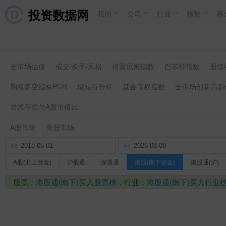
投资数据网
我的
公司
行业
指数
基
全市场估值
成交/换手/风格
格雷厄姆指数
巴菲特指数
股债
期权多空指标PCR
增减持分析
基金等权指数
全市场创新高新
居民存款与A股市值比
A股市场
美股市场
A股(北上资金)
沪股通
深股通
港股(南下资金)
港股通(沪)
股票：
港股通(南下)买入股票榜
，行业：
港股通(南下)买入行业