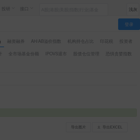
投研
接口
登录
场
融资融券
AH/AB溢价指数
机构持仓占比
印花税
投资者
计
全市场基金份额
IPOVS退市
股债仓位管理
恐惧贪婪指数
导出图片
导出EXCEL