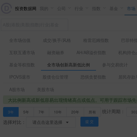
投资数据网
我的
公司
行业
指数
基金
市场
全市场估值
成交/换手/风格
格雷厄姆指数
巴菲特
互联互通市场
融资融券
AH/AB溢价指数
机构持仓
基金等权指数
全市场创新高新低比例
参与交易统计
IPOVS退市
股债仓位管理
恐惧贪婪指数
居民存款
A股市场
美股市场
大比例新高或新低容易出现情绪高点或低点。可用于跟踪市场先
统计周期：
3年
5年
7年
10年
20年
所有
30
选择对比：
提 交
请点击这里选择