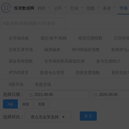
投资数据网
我的
公司
行业
指数
基金
市场
全市场估值
成交/换手/风格
格雷厄姆指数
巴菲特
互联互通市场
融资融券
AH/AB溢价指数
机构持仓
基金等权指数
全市场创新高新低比例
参与交易统计
IPOVS退市
股债仓位管理
恐惧贪婪指数
居民存款
A股市场
美股市场
选择日期：
A股
港股
美股
选择对比：
提 交
请点击这里选择