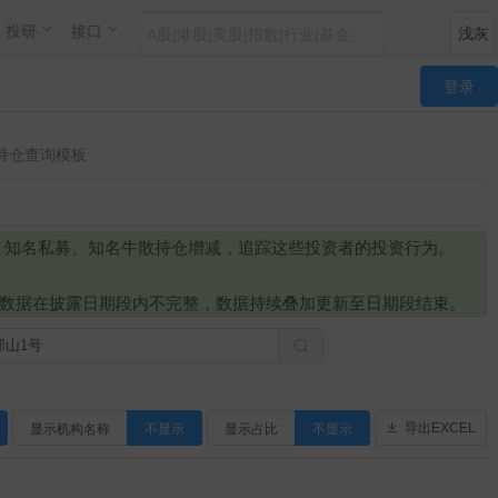
投研
接口
登录
持仓查询模板
、知名私募、知名牛散持仓增减，追踪这些投资者的投资行为。
注意：最新的季度数据在披露日期段内不完整，数据持续叠加更新至日期段结束。
显示机构名称
不显示
显示占比
不显示
导出EXCEL