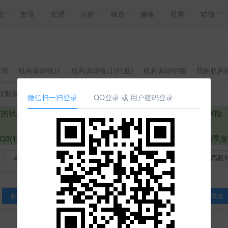
金
市场
宏观
分析
筛选
策略
机构
转债
查询
机构调研统计
机构调研统计(行业)
机构调研明细
我的机构
权财富基金
QFII
社保基金
保险
国家资金
微信扫一扫登录
QQ登录 或 用户密码登录
末的状态，图标在季度右则代表季度初的状态，可查询国家队、保险
1日) Q3(10月1日~10月30日) Q4(1月1日~4月30日)。需
今年以来
1年
2年
3年
5年
10年
20年
%
股票
一级行业
二级行业
三级行业
年
半年
季度