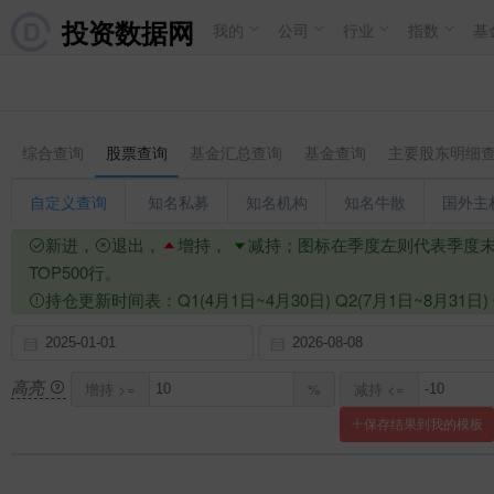
投资数据网
我的
公司
行业
指数
基
综合查询
股票查询
基金汇总查询
基金查询
主要股东明细
自定义查询
知名私募
知名机构
知名牛散
国外主
新进，
退出，
增持，
减持；图标在季度左则代表季度
TOP500行。
持仓更新时间表：Q1(4月1日~4月30日) Q2(7月1日~8月3
高亮
增持 >=
%
减持 <=
保存结果到我的模板