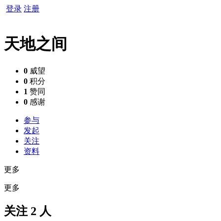
登录
注册
天地之间
0
威望
0
积分
1
赞同
0
感谢
参与
发起
关注
资料
更多
更多
关注 2 人