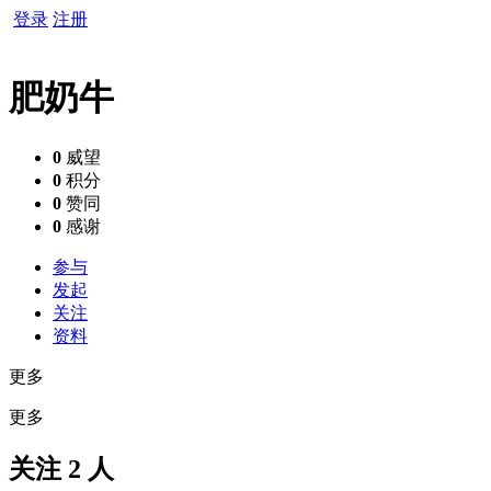
登录
注册
肥奶牛
0
威望
0
积分
0
赞同
0
感谢
参与
发起
关注
资料
更多
更多
关注 2 人