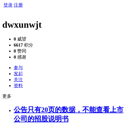
登录
注册
dwxunwjt
0
威望
6617
积分
0
赞同
0
感谢
参与
发起
关注
资料
更多
公告只有20页的数据，不能查看上市
公司的招股说明书