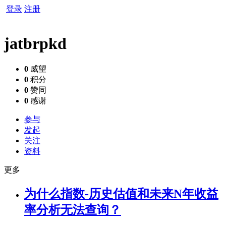
登录
注册
jatbrpkd
0
威望
0
积分
0
赞同
0
感谢
参与
发起
关注
资料
更多
为什么指数-历史估值和未来N年收益
率分析无法查询？