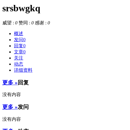
srsbwgkq
威望 :
0
赞同 :
0
感谢 :
0
概述
发问
0
回复
0
文章
0
关注
动态
详细资料
更多 »
回复
没有内容
更多 »
发问
没有内容