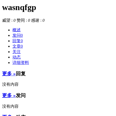
wasnqfgp
威望 :
0
赞同 :
0
感谢 :
0
概述
发问
0
回复
0
文章
0
关注
动态
详细资料
更多 »
回复
没有内容
更多 »
发问
没有内容