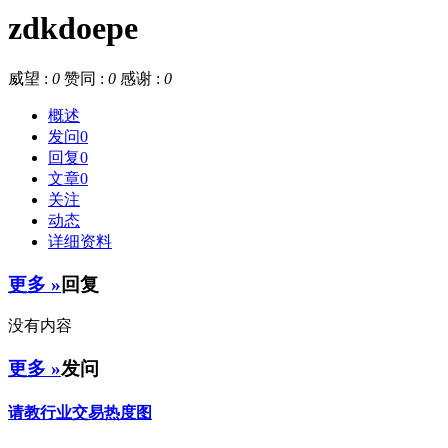
zdkdoepe
威望 :
0
赞同 :
0
感谢 :
0
概述
发问
0
回复
0
文章
0
关注
动态
详细资料
更多 »
回复
没有内容
更多 »
发问
请教行业交易热度图