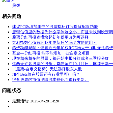
煎饼
相关问题
建议PC版增加集中的股票指标订阅提醒配置功能
唐朝估值里的数据为什么字体这么小，而且未找到设定调
股票分红再投资模块起初年份更改为可选择
红利指数估值有2013年更新后的吗？方便使用～
筛选功能疑问：设置近五年加权ROE均大于10时无法
基金—分红再投 能不能增加一些自定义项目
现在越来越多的股票，都开始中报分红或者三季报分红，
这两天许多股票的股价，都停留在10月11日，麻烦更新
【股票-自定义指标】无法选择股东人数
加个Beta值在股票还有行业里可行吗？
很多股票的市值沒隨股本變化而進行更新。
问题状态
最新活动:
2025-04-28 14:20