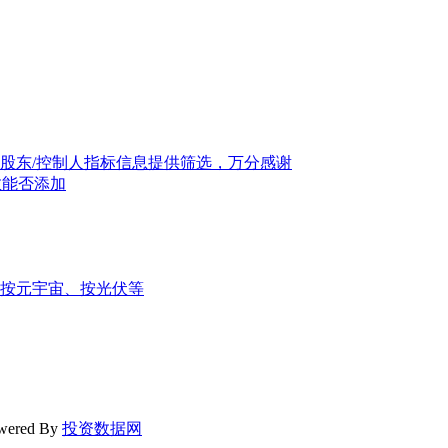
股东/控制人指标信息提供筛选，万分感谢
指数能否添加
按元宇宙、按光伏等
wered By
投资数据网