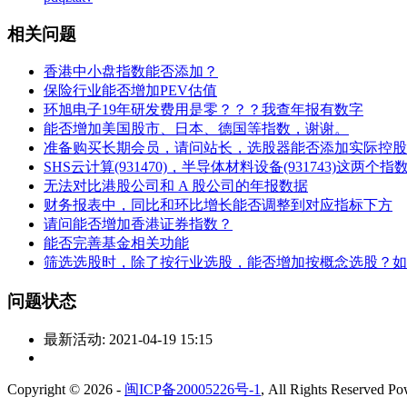
相关问题
香港中小盘指数能否添加？
保险行业能否增加PEV估值
环旭电子19年研发费用是零？？？我查年报有数字
能否增加美国股市、日本、德国等指数，谢谢。
准备购买长期会员，请问站长，选股器能否添加实际控股
SHS云计算(931470)，半导体材料设备(931743)这两个
无法对比港股公司和 A 股公司的年报数据
财务报表中，同比和环比增长能否调整到对应指标下方
请问能否增加香港证券指数？
能否完善基金相关功能
筛选选股时，除了按行业选股，能否增加按概念选股？如
问题状态
最新活动:
2021-04-19 15:15
Copyright © 2026
-
闽ICP备20005226号-1
, All Rights Reserved
Po