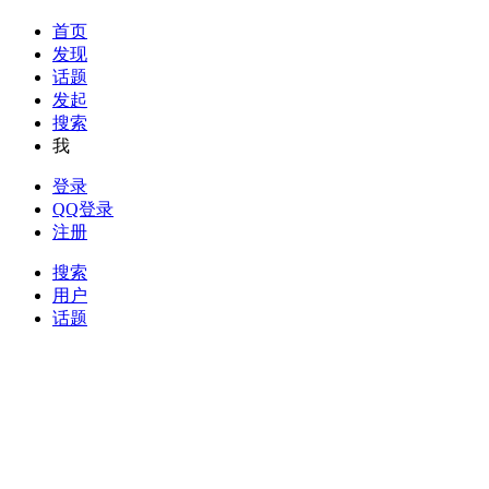
首页
发现
话题
发起
搜索
我
登录
QQ登录
注册
搜索
用户
话题