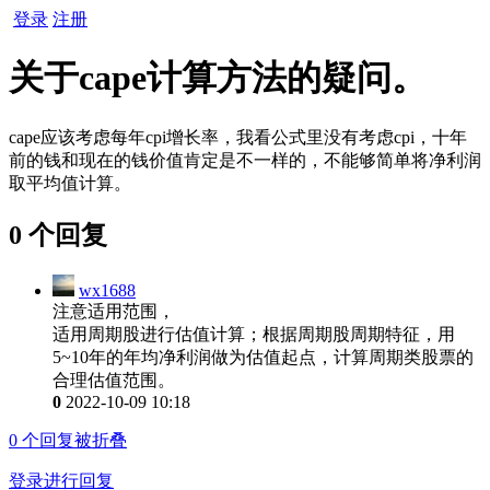
登录
注册
关于cape计算方法的疑问。
cape应该考虑每年cpi增长率，我看公式里没有考虑cpi，十年
前的钱和现在的钱价值肯定是不一样的，不能够简单将净利润
取平均值计算。
0 个回复
wx1688
注意适用范围，
适用周期股进行估值计算；根据周期股周期特征，用
5~10年的年均净利润做为估值起点，计算周期类股票的
合理估值范围。
0
2022-10-09 10:18
0
个回复被折叠
登录进行回复