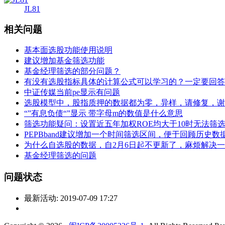
JL81
相关问题
基本面选股功能使用说明
建议增加基金筛选功能
基金经理筛选的部分问题？
有没有选股指标具体的计算公式可以学习的？一定要回答
中证传媒当前pe显示有问题
选股模型中，股指质押的数据都为零，异样，请修复，谢
“”有息负债“”显示 带字母m的数值是什么意思
筛选功能疑问：设置近五年加权ROE均大于10时无法
PEPBband建议增加一个时间筛选区间，便于回顾历史数
为什么自选股的数据，自2月6日起不更新了，麻烦解决
基金经理筛选的问题
问题状态
最新活动:
2019-07-09 17:27