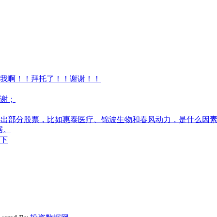
我啊！！拜托了！！谢谢！！
谢；
筛选出部分股票，比如惠泰医疗、锦波生物和春风动力，是什么因
据。
一下