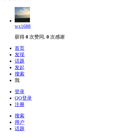
wx1688
获得
0
次赞同,
0
次感谢
首页
发现
话题
发起
搜索
我
登录
QQ登录
注册
搜索
用户
话题