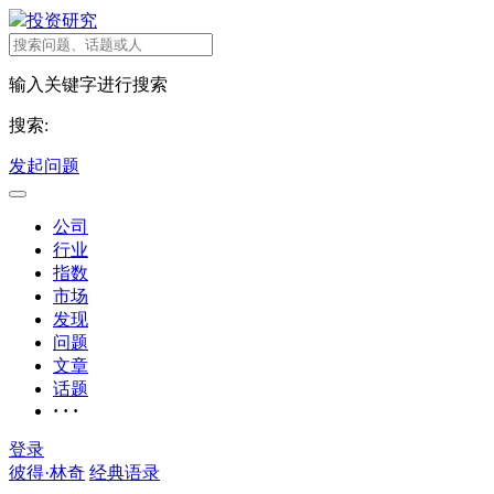
投资研究
输入关键字进行搜索
搜索:
发起问题
公司
行业
指数
市场
发现
问题
文章
话题
· · ·
登录
彼得·林奇
经典语录