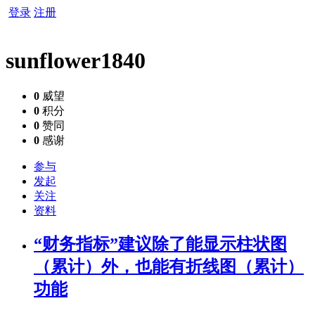
登录
注册
sunflower1840
0
威望
0
积分
0
赞同
0
感谢
参与
发起
关注
资料
“财务指标”建议除了能显示柱状图
（累计）外，也能有折线图（累计）
功能