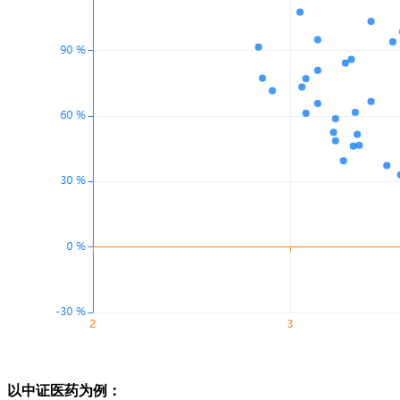
以中证医药为例：