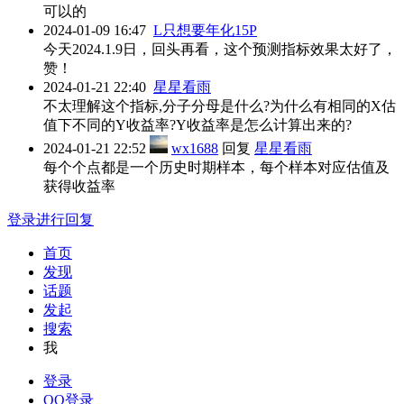
可以的
2024-01-09 16:47
L只想要年化15P
今天2024.1.9日，回头再看，这个预测指标效果太好了，
赞！
2024-01-21 22:40
星星看雨
不太理解这个指标,分子分母是什么?为什么有相同的X估
值下不同的Y收益率?Y收益率是怎么计算出来的?
2024-01-21 22:52
wx1688
回复
星星看雨
每个个点都是一个历史时期样本，每个样本对应估值及
获得收益率
登录进行回复
首页
发现
话题
发起
搜索
我
登录
QQ登录