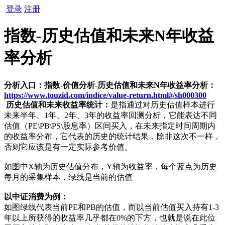
登录
注册
指数-历史估值和未来N年收益
率分析
分析入口：指数-价值分析-历史估值和未来N年收益率分析：
https://www.touzid.com/indice/value-return.html#/sh000300
历史估值和未来收益率统计：
是指通过对历史估值样本进行
未来半年、1年、2年、3年的收益率回测分析，它能表达不同
估值（PE\PB\PS\股息率）区间买入，在未来指定时间周期内
的收益率分布，它代表的历史的统计结果，除非这次不一样，
否则它应该是有一定实际参考价值。
如图中X轴为历史估值分布，Y轴为收益率，每个蓝点为历史
每月的采集样本，绿线是当前的估值
以中证消费为例：
如图绿线代表当前PE和PB的估值，而以当前估值买入持有1-3
年以上所获得的收益率几乎都在0%的下方，也就是说在此位