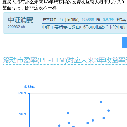
置买入持有那么未来1-3年您获得的投资收益较大概率几乎为0
甚至亏损，除非这次不一样